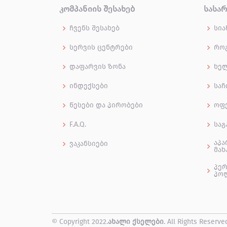
ᲙᲝᲛᲞᲐᲜᲘᲘᲡ ᲨᲔᲡᲐᲮᲔᲑ
ᲡᲐᲡᲐ
ჩვენს შესახებ
სია
სერვის ცენტრები
როგ
დაფარვის ზონა
ხე
ინდექსები
საჩ
წესები და პირობები
ოფ
F.A.Q.
საგ
აპა
ვაკანსიები
მახ
პერ
პო
© Copyright 2022.
ახალი ქსელები
. All Rights Reserve