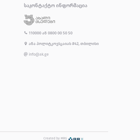
ᲡᲐᲙᲝᲜᲢᲐᲥᲢᲝ ᲘᲜᲤᲝᲠᲛᲐᲪᲘᲐ
110000
ან
0800 00 50 50
ანა პოლიტკოვსკაიას #42, თბილისი
info@ak.ge
Created by MRG