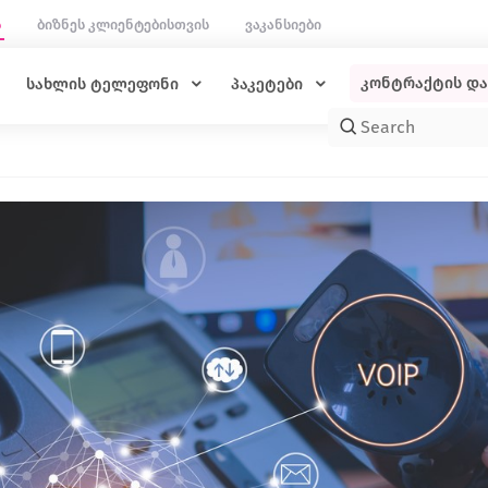
ს
ბიზნეს კლიენტებისთვის
ვაკანსიები
კონტრაქტის დ
სახლის ტელეფონი
პაკეტები