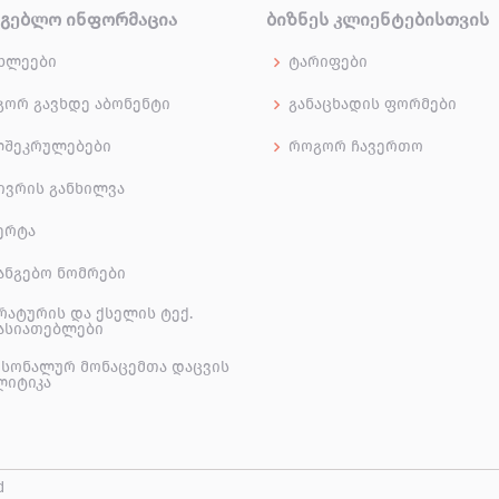
ᲠᲒᲔᲑᲚᲝ ᲘᲜᲤᲝᲠᲛᲐᲪᲘᲐ
ᲑᲘᲖᲜᲔᲡ ᲙᲚᲘᲔᲜᲢᲔᲑᲘᲡᲗᲕᲘᲡ
ხლეები
ტარიფები
ორ გავხდე აბონენტი
განაცხადის ფორმები
ლშეკრულებები
როგორ ჩავერთო
ივრის განხილვა
ერტა
ანგებო ნომრები
რატურის და ქსელის ტექ.
ასიათებლები
სონალურ მონაცემთა დაცვის
ლიტიკა
d