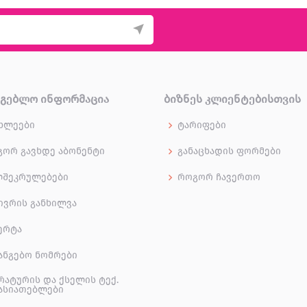
ᲠᲒᲔᲑᲚᲝ ᲘᲜᲤᲝᲠᲛᲐᲪᲘᲐ
ᲑᲘᲖᲜᲔᲡ ᲙᲚᲘᲔᲜᲢᲔᲑᲘᲡᲗᲕᲘᲡ
ხლეები
ტარიფები
ორ გავხდე აბონენტი
განაცხადის ფორმები
ლშეკრულებები
როგორ ჩავერთო
ივრის განხილვა
ერტა
ანგებო ნომრები
რატურის და ქსელის ტექ.
ასიათებლები