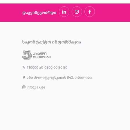
დაგვიმეგობრდი
ᲡᲐᲙᲝᲜᲢᲐᲥᲢᲝ ᲘᲜᲤᲝᲠᲛᲐᲪᲘᲐ
110000
ან
0800 00 50 50
ანა პოლიტკოვსკაიას #42, თბილისი
info@ak.ge