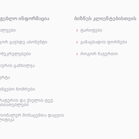
ᲠᲒᲔᲑᲚᲝ ᲘᲜᲤᲝᲠᲛᲐᲪᲘᲐ
ᲑᲘᲖᲜᲔᲡ ᲙᲚᲘᲔᲜᲢᲔᲑᲘᲡᲗᲕᲘᲡ
ხლეები
ტარიფები
ორ გავხდე აბონენტი
განაცხადის ფორმები
ლშეკრულებები
როგორ ჩავერთო
ივრის განხილვა
ერტა
ანგებო ნომრები
რატურის და ქსელის ტექ.
ასიათებლები
სონალურ მონაცემთა დაცვის
ლიტიკა