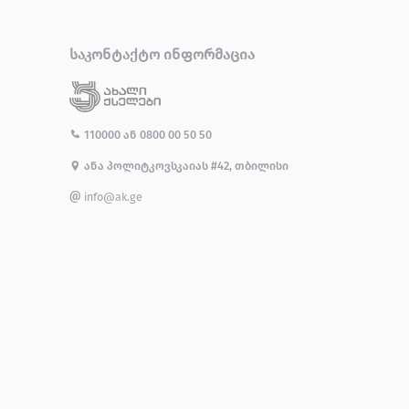
ᲡᲐᲙᲝᲜᲢᲐᲥᲢᲝ ᲘᲜᲤᲝᲠᲛᲐᲪᲘᲐ
110000
ან
0800 00 50 50
ანა პოლიტკოვსკაიას #42, თბილისი
info@ak.ge