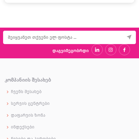
დაგვიმეგობრდი
ᲙᲝᲛᲞᲐᲜᲘᲘᲡ ᲨᲔᲡᲐᲮᲔᲑ
ჩვენს შესახებ
სერვის ცენტრები
დაფარვის ზონა
ინდექსები
წესები და პირობები