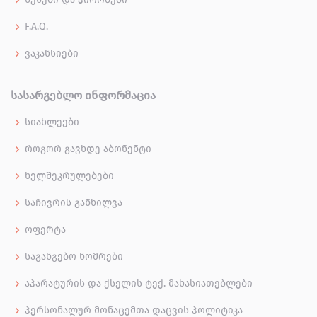
F.A.Q.
ვაკანსიები
ᲡᲐᲡᲐᲠᲒᲔᲑᲚᲝ ᲘᲜᲤᲝᲠᲛᲐᲪᲘᲐ
სიახლეები
როგორ გავხდე აბონენტი
ხელშეკრულებები
საჩივრის განხილვა
ოფერტა
საგანგებო ნომრები
აპარატურის და ქსელის ტექ. მახასიათებლები
პერსონალურ მონაცემთა დაცვის პოლიტიკა