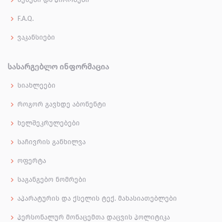
F.A.Q.
ვაკანსიები
ᲡᲐᲡᲐᲠᲒᲔᲑᲚᲝ ᲘᲜᲤᲝᲠᲛᲐᲪᲘᲐ
სიახლეები
როგორ გავხდე აბონენტი
ხელშეკრულებები
საჩივრის განხილვა
ოფერტა
საგანგებო ნომრები
აპარატურის და ქსელის ტექ. მახასიათებლები
პერსონალურ მონაცემთა დაცვის პოლიტიკა