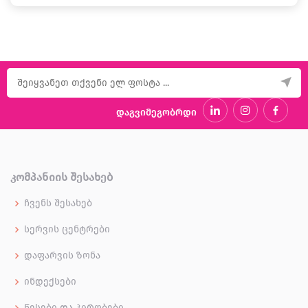
დაგვიმეგობრდი
ᲙᲝᲛᲞᲐᲜᲘᲘᲡ ᲨᲔᲡᲐᲮᲔᲑ
ჩვენს შესახებ
სერვის ცენტრები
დაფარვის ზონა
ინდექსები
წესები და პირობები