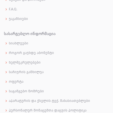
F.A.Q.
ვაკანსიები
ᲡᲐᲡᲐᲠᲒᲔᲑᲚᲝ ᲘᲜᲤᲝᲠᲛᲐᲪᲘᲐ
სიახლეები
როგორ გავხდე აბონენტი
ხელშეკრულებები
საჩივრის განხილვა
ოფერტა
საგანგებო ნომრები
აპარატურის და ქსელის ტექ. მახასიათებლები
პერსონალურ მონაცემთა დაცვის პოლიტიკა