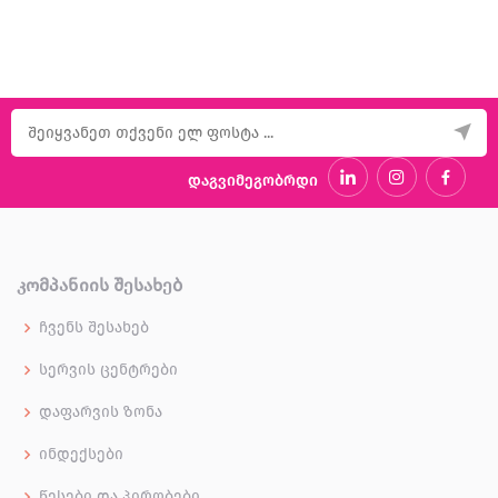
დაგვიმეგობრდი
ᲙᲝᲛᲞᲐᲜᲘᲘᲡ ᲨᲔᲡᲐᲮᲔᲑ
ჩვენს შესახებ
სერვის ცენტრები
დაფარვის ზონა
ინდექსები
წესები და პირობები