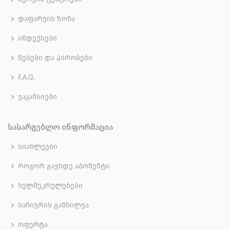
დაფარვის ზონა
ინდექსები
წესები და პირობები
F.A.Q.
ვაკანსიები
ᲡᲐᲡᲐᲠᲒᲔᲑᲚᲝ ᲘᲜᲤᲝᲠᲛᲐᲪᲘᲐ
სიახლეები
როგორ გავხდე აბონენტი
ხელშეკრულებები
საჩივრის განხილვა
ოფერტა