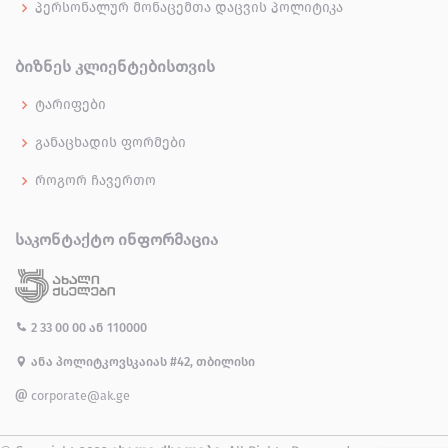
პერსონალურ მონაცემთა დაცვის პოლიტიკა
ᲑᲘᲖᲜᲔᲡ ᲙᲚᲘᲔᲜᲢᲔᲑᲘᲡᲗᲕᲘᲡ
ტარიფები
განაცხადის ფორმები
როგორ ჩავერთო
ᲡᲐᲙᲝᲜᲢᲐᲥᲢᲝ ᲘᲜᲤᲝᲠᲛᲐᲪᲘᲐ
2 33 00 00
ან
110000
ანა პოლიტკოვსკაიას #42, თბილისი
corporate@ak.ge