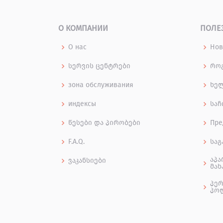
О КОМПАНИИ
ПОЛЕ
О нас
Нов
სერვის ცენტრები
როგ
зона обслуживания
ხე
индексы
საჩ
წესები და პირობები
Пре
F.A.Q.
საგ
აპა
ვაკანსიები
მახ
პერ
პო