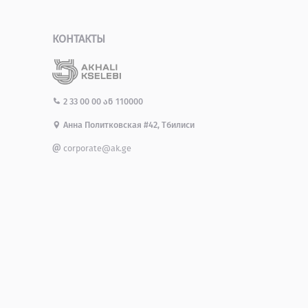
КОНТАКТЫ
2 33 00 00
ან
110000
Анна Политковская #42, Тбилиси
corporate@ak.ge