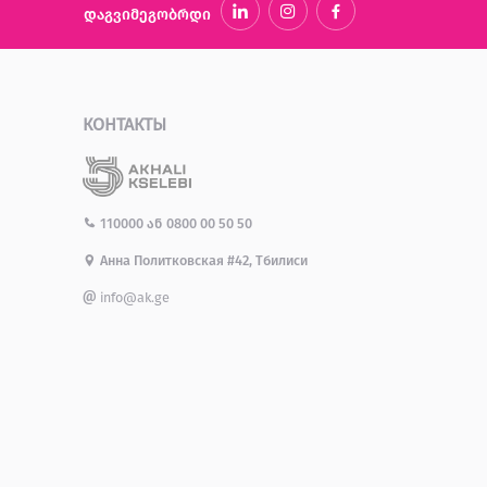
დაგვიმეგობრდი
КОНТАКТЫ
110000
ან
0800 00 50 50
Анна Политковская #42, Тбилиси
info@ak.ge